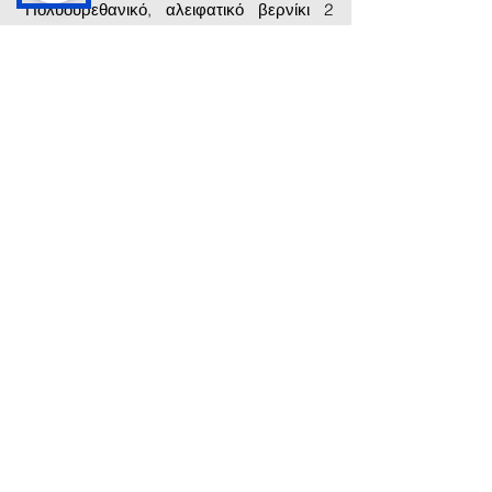
Πολυουρεθανικό, αλειφατικό βερνίκι 2
συστατικών, χωρίς διαλύτες, με ματ
όψη. Παρουσιάζει υψηλή αντοχή στην
ηλιακή ακτινοβολία (δεν κιτρινίζει) χάρη
στα φίλτρα UV που περιέχει, καθώς και
υψηλές μηχανικές αντοχές.
Χρησιμοποιείται για την προστασία
επιφανειών πατητής τσιμεντοκονίας,
καθώς και σε επιφάνειες από πέτρα, ξύλο
και τσιμεντοειδή βιομηχανικά δάπεδα
ήπιας καταπόνησης.
Περισσότερες πληροφορίες
εδώ
.