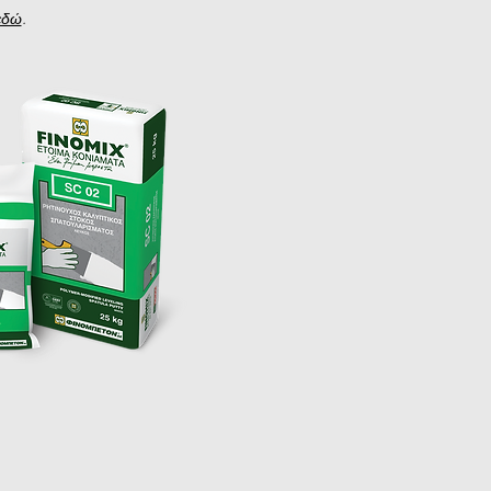
εδώ
.