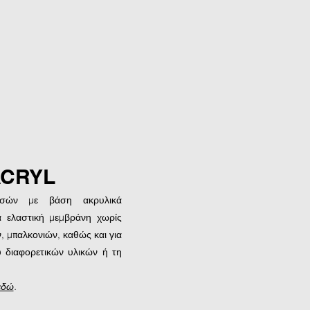
ACRYL
ατσών με βάση ακρυλικά
α ελαστική μεμβράνη χωρίς
, μπαλκονιών, καθώς και για
ύ διαφορετικών υλικών ή τη
εδώ
.