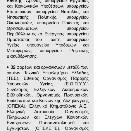
Εθνικής 'Αμυνας, υπουργείου Εργασίας
και Κοινωνικών Υποθέσεων, υπουργείου
Εσωτερικών, υπουργείου Ναυτιλίας και
Νησιωτικής Πολιτικής, υπουργείου
Οικονομικών, υπουργείου Παιδείας και
Θρησκευμάτων, υπουργείου
Περιβάλλοντος και Ενέργειας, υπουργείου
Προστασίας του Πολίτη, υπουργείου
Υγείας, υπουργείου Υποδομών και
Μεταφορών, υπουργείου Ψηφιακής
Διακυβέρνησης.
•
32
φορέων και οργανισμών μεταξύ των
οποίων Τεχνικό Επιμελητήριο Ελλάδας
(ΤΕΕ), Εθνικός Οργανισμός Παροχής
Υπηρεσιών Υγείας (Ε.Ο.Π.Υ.Υ.)
Σύνδεσμος Ελληνικών Ακαδημαϊκών
Βιβλιοθηκών, Οργανισμός Προνοιακών
Επιδομάτων και Κοινωνικής Αλληλεγγύης
(ΟΠΕΚΑ), Ελληνικό Κτηματολόγιο Α.Ε.,
Ελληνική Αστυνομία, Οργανισμός
Πληρωμών και Ελέγχων Κοινοτικών
Ενισχύσεων Προσανατολισμού και
Εγγυήσεων (ΟΠΕΚΕΠΕ), Οργανισμός