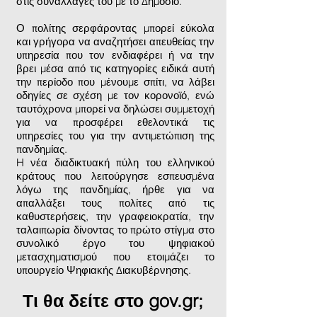
στις συναλλαγές του με το Δημόσιο.
Ο πολίτης σερφάροντας μπορεί εύκολα
και γρήγορα να αναζητήσει απευθείας την
υπηρεσία που τον ενδιαφέρει ή να την
βρει μέσα από τις κατηγορίες ειδικά αυτή
την περίοδο που μένουμε σπίτι, να λάβει
οδηγίες σε σχέση με τον κορονοϊό, ενώ
ταυτόχρονα μπορεί να δηλώσει συμμετοχή
για να προσφέρει εθελοντικά τις
υπηρεσίες του για την αντιμετώπιση της
πανδημίας.
H νέα διαδικτυακή πύλη του ελληνικού
κράτους που λειτούργησε εσπευσμένα
λόγω της πανδημίας, ήρθε για να
απαλλάξει τους πολίτες από τις
καθυστερήσεις, την γραφειοκρατία, την
ταλαιπωρία δίνοντας το πρώτο στίγμα στο
συνολικό έργο του ψηφιακού
μετασχηματισμού που ετοιμάζει το
υπουργείο Ψηφιακής Διακυβέρνησης.
Τι θα δείτε στο gov.gr;