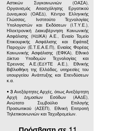
Αστικών Συγκοινωνιών (ΟΑΣΑ),
Οργανισμός Απασχόλησης Εργατικού
Δυναμικού (ΟΑΕΔ), Κέντρο Ελληνικής
Γλώσσας, Ινστιτούτο Τεχνολογίας
Υπολογιστών και Εκδόσεων (Ι.Τ.Υ.Ε.),
Ηλεκτρονική Διακυβέρνηση Κοινωνικής
Ασφάλισης (ΗΔΙΚΑ) Α.Ε., Ενιαίο Ταμείο
Επικουρικής Ασφάλισης και Εφάπαξ
Παροχών (Ε.Τ.Ε.Α.Ε.Π), Ενιαίος Φορέας
Κοινωνικής Ασφάλισης (ΕΦΚΑ), Εθνικό
Δίκτυο Υποδομών Τεχνολογίας και
Έρευνας Α.Ε.(ΕΔΥΤΕ Α.Ε.), Εθνικής
Βιβλιοθήκη της Ελλάδας, υπηρεσίες του
υπουργείου Ανάπτυξης και Επενδύσεων
κ.α.
•
3
Ανεξάρτητες Αρχές, όπως Ανεξάρτητη
Αρχή Δημοσίων Εσόδων (ΑΑΔΕ),
Ανώτατο Συμβούλιο Επιλογής
Προσωπικού (ΑΣΕΠ), Εθνική Επιτροπή
Τηλεπικοινωνιών και Ταχυδρομείων.
Πρόσβαση σε 11