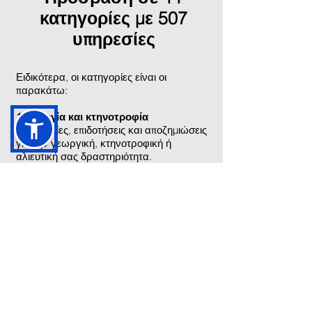
κατηγορίες με 507
υπηρεσίες
Ειδικότερα, οι κατηγορίες είναι οι
παρακάτω:
1.Γεωργία και κτηνοτροφία
Διαδικασίες, επιδοτήσεις και αποζημιώσεις
για την γεωργική, κτηνοτροφική ή
αλιευτική σας δραστηριότητα.
2.Δικαιοσύνη
Υπηρεσίες για την ασφάλεια και το
δικαστικό σύστημα, έκδοση εγγράφων.
3. Εκπαίδευση
Διαδικασίες για την εγγραφή και φοίτηση
σε όλες τις εκπαιδευτικές βαθμίδες.
4. Επιχειρηματική δραστηριότητα
Υπηρεσίες για να ξεκινήσετε και να