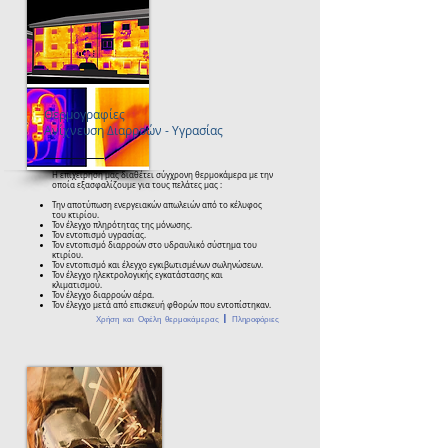
Θερμογραφίες
Ανίχνευση Διαρροών - Υγρασίας
Η επιχείρησή μας διαθέτει σύγχρονη θερμοκάμερα με την
οποία εξασφαλίζουμε για τους πελάτες μας :
Την αποτύπωση ενεργειακών απωλειών από το κέλυφος
του κτιρίου.
Τον έλεγχο πληρότητας της μόνωσης.
Τον εντοπισμό υγρασίας.
Τον εντοπισμό διαρροών στο υδραυλικό σύστημα του
κτιρίου.
Τον εντοπισμό και έλεγχο εγκιβωτισμένων σωληνώσεων.
Τον έλεγχο ηλεκτρολογικής εγκατάστασης και
κλιματισμού.
Τον έλεγχο διαρροών αέρα.
Τον έλεγχο μετά από επισκευή φθορών που εντοπίστηκαν.
Χρήση και Οφέλη θερμοκάμερας | Πληροφόριες