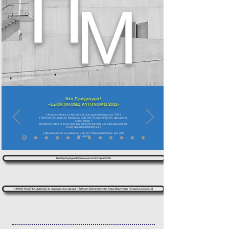
Π
Μ
Νέο Πρόγραμμα!
«ΕΞΟΙΚΟΝΟΜΩ ΑΥΤΟΝΟΜΩ 2021»
| Ανακοινώθηκε ο νέος οδηγός | Χρηματοδότηση έως 75% |
| Επιδοτεί κουφώματα, θερμομόνωση, led, θέρμανση/ψύξη, εφαρμογές
smart home |
| Επιπλέον επιδοτεί Ηλεκτρονική ταυτότητα κτιρίου, Οικοδομική Άδεια,
Ενεργειακά Πιστοποιητικά |
η προετοιμασία των φακέλων για την υποβολή αιτήσεων έχει ήδη
ξεκινήσει!!
Νέο Πρόγραμμα Εξοικονομώ Αυτονομώ 2021!
ΚΤΗΜΑΤΟΛΟΓΙΟ: Δείτε εδώ τις περιοχές που αφορά η δήλωση ιδιοκτησιών στο Νομό Μαγνησίας |Έναρξη 12.03.2019|