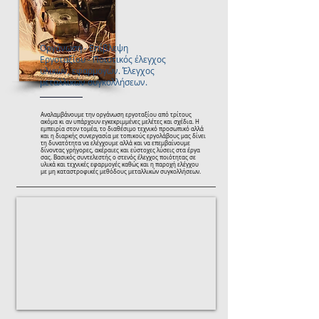
Οργάνωση - Επίβλεψη
Εργοταξίου - Ποιοτικός έλεγχος
υλικών, εφαρμογών. Έλεγχος
μεταλλικών συγκολλήσεων.
Αναλαμβάνουμε την οργάνωση εργοταξίου από τρίτους
ακόμα κι αν υπάρχουν εγκεκριμμένες μελέτες και σχέδια. Η
εμπειρία στον τομέα, το διαθέσιμο τεχνικό προσωπικό αλλά
και η διαρκής συνεργασία με τοπικούς εργολάβους μας δίνει
τη δυνατότητα να ελέγχουμε αλλά και να επεμβαίνουμε
δίνοντας γρήγορες, ακέραιες και εύστοχες λύσεις στα έργα
σας. Βασικός συντελεστής ο στενός έλεγχος ποιότητας σε
υλικά και τεχνικές εφαρμογές καθώς και η παροχή ελέγχου
με μη καταστροφικές μεθόδους μεταλλικών συγκολλήσεων.