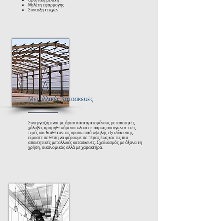
Οριστική μελέτη
Μελέτη εφαρμογής
Σύνταξη τευχών
Μεταλλικές Κατασκευές
Συνεργαζόμενοι με άριστα καταρτισμένους μεταποιητές
χάλυβα, προμηθευόμενοι υλικά σε άκρως ανταγωνιστικές
τιμές και διαθέτοντας προσωπικό υψηλής εξειδίκευσης,
είμαστε σε θέση να φέρουμε σε πέρας έως και τις πιο
απαιτητικές μεταλλικές κατασκευές. Σχεδιασμός με άξονα τη
χρήση, οικονομικός αλλά με χαρακτήρα.