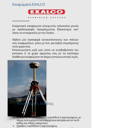
Κουφώματα EXALCO
Ενεργειακά κουφώματα αλουμινίου τελευταίας γενιάς
με προδιαγραφές προγράμματος Εξοικονομώ κατ'
οίκον σε συνεργασία με την Exalco .
Λάβετε μία προσφορά αντικατάστασης των παλιών
σας κουφωμάτων μόνο με ένα ραντεβού επιμέτρησης
στον χώρο σας.
Επικοινωνήστε μαζί μας ώστε να αναβαθμίσετε την
κατοικία ή το χώρο εργασίας σας με τα καλύτερα
διαθέσιμα κουφώματα σε άκρως ανταγωνιστικές τιμές.
Τοπογραφικές Μελέτες
Απευθυνθείτε σε εμάς για :
Τοπογραφικές αποτυπώσεις οικοπέδων ή αγροτεμαχίων, με
πλήρη λεπτομέρεια των υπαρχόντων κατασκευών σε αυτά
καθώς και πλήρη υψομετρία.
Χαράξεις οικοπέδων ή αγροτεμαχίων.