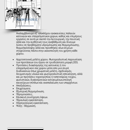
Ανακαινίσεις
Αναλαμβάνουμε εξ΄ολοκλήρου ανακαινίσεις παλαιών
κατοικιών και επαγγελματικών χώρων, καθώς και επιμέρους
εργασίες σε αυτά με σκοπό την λειτουργική, την ποιοτική
αλλά και την αισθητική τους αναβάθμιση και δίνουμε
λύσεις σε προβλήματα υδρομόνωσης και θερμομόνωσης,
θερμοπρόσοψης αλλά και προσθήκης νέων κτιρίων
στοχεύοντας πάντα στην ικανοποίηση του χρήστη κάθε
χώρου.
Αρχιτεκτονική μελέτη χώρου. Φωτορεαλιστική παρουσίαση
των προτάσεων του έργου σε τρισδιάστατη μορφή (3D).
Προτάσεις διακόσμησης της κατοικίας ή του
επαγγελματικού σας χώρου μέσα απο μια σειρά
διαδικασιών όπως χρωματική μελέτη, σχεδιασμός,
δειγματισμός υλικών και φωτορεαλιστική απεικόνηση, αλλά
και με προτάσεις τεχνοτροπίας ή ταπετσαρίας τοίχου,
φωτιστικών, διακοσμητικών αντικειμένων,επιλογή
καινούριων επίπλων και αναπαλαίωση των υπαρχόντων.
Αποξηλώσεις.
Επιχρίσματα.
Εξωτερική θερμομόνωση.
Υδρομονώσεις.
Επισκευή συντήρηση όψεων.
Υδραυλική εγκατάσταση.
Ηλεκτρολογική εγκατάσταση.
Ψύξη - Θέρμανση.