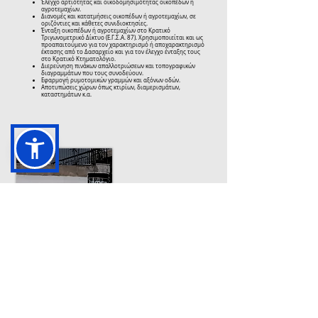
Έλεγχο αρτιότητας και οικοδομησιμότητας οικοπέδων ή
αγροτεμαχίων.
Διανομές και κατατμήσεις οικοπέδων ή αγροτεμαχίων, σε
οριζόντιες και κάθετες συνιδιοκτησίες.
Ένταξη οικοπέδων ή αγροτεμαχίων στο Κρατικό
Τριγωνομετρικό Δίκτυο (Ε.Γ.Σ.Α. 87). Χρησιμοποιείται και ως
προαπαιτούμενο για τον χαρακτηρισμό ή αποχαρακτηρισμό
έκτασης από το Δασαρχείο και για τον έλεγχο ένταξης τους
στο Κρατικό Κτηματολόγιο.
Διερεύνηση πινάκων απαλλοτριώσεων και τοπογραφικών
διαγραμμάτων που τους συνοδεύουν.
Εφαρμογή ρυμοτομικών γραμμών και αξόνων οδών.
Αποτυπώσεις χώρων όπως κτιρίων, διαμερισμάτων,
καταστημάτων κ.α.
Μονώσεις Στεγάνωση
ταρατσών & δωμάτων
Τα στάδια της υγρομόνωσης δώματος με επαλλειπτικά
πολυουρεθάνης προκειμένου να εξασφαλίζεται η ποιότητα
εφαρμογής είναι:
Καθαρισμός επιφάνειας, απομάκρυνση σαθρών και χαλαρών
τμημάτων.