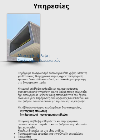
Υπηρεσίες
Μελέτη-Επίβλεψη
Σχεδιασμός Κατασκευών
Παρέχουμε το σχεδιασμό λύσεων για κάθε χρήση. Μελέτες
για Κατοικίες, Βιομηχανικά κτίρια, αγροκτηνοτροφικές
εγκαταστάσεις αλλά και ειδικές κατασκευές με εφαρμογή
στο βιομηχανικό τομέα.
Η τεχνική επίβλεψη καθορίζεται και περιγράφεται
ουσιαστικά από την μελέτη και το βαθμό που η τελευταία
έχει εκπονηθεί.Το μέγεθος και η σπουδαιότητα του έργου,
είναι οι κύριοι παράγοντες διαμόρφωσης του επιπέδου και
του βαθμού που απαιτείται για την διοικητική επίβλεψη.
Η επίβλεψη του έργου περιλαμβάνει δυο κατηγορίες :
τεχνική επίβλεψη
– Την
διοικητική – οικονομική επίβλεψη
– Την
Η τεχνική επίβλεψη καθορίζεται και περιγράφεται
ουσιαστικά από την μελέτη και το βαθμό που η τελευταία
έχει εκπονηθεί.
Η μελέτη διακρίνεται στα εξής στάδια:
Προκαταρκτικές εργασίες για την σύνταξη της μελέτης
Προμελέτη